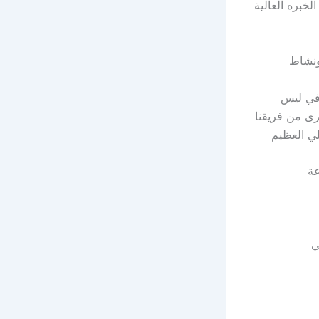
خبره العالية
ونشاط
افي ليس
ى من فريقنا
لي العظيم
عة
ي