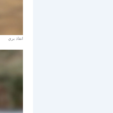
انقاذ بري