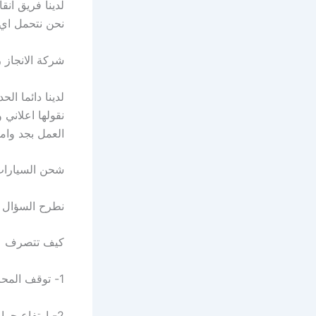
لدينا فريق ان
نحن نتحمل اي م
شركة الانجاز 
لدينا دائما ال
نقولها اعلاني
العمل بجد واما
شحن السيارات
نطرح السؤال 
كيف تتصرف عن
1- توقف المحرك بشكل مفاجىء
2- ارتفاع حرارة السيارة