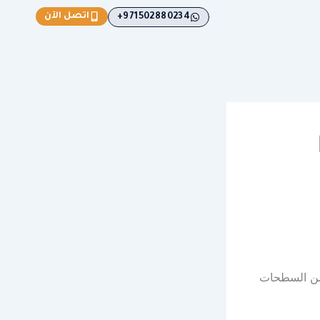
اتصل الآن
971502880234+
B
 من السطحات