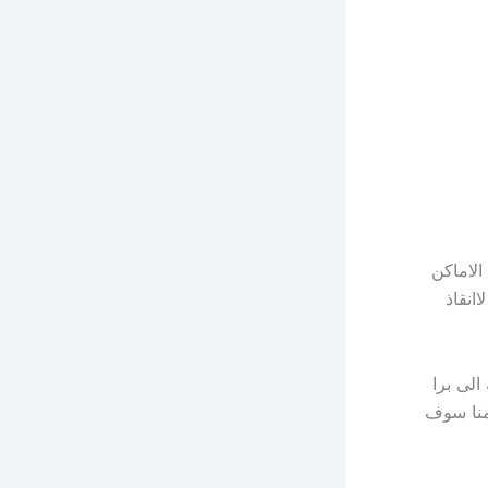
لاماكن
انقاذ
الى برا
 منا سوف