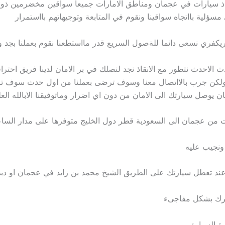
قاذ سيارات في عجمان ومناطق الامارات جميعا سواقين مخضرمين ذو ال
سؤلية بااتجاه سواقينا ونقوم في المتابعة وتوجيهاتهم بااستمرار
ريكفري نسعى دائما للةصول السريع قدر مااستطعنا نقوم بعملنا بجد 
حدث الاحدث نتطور مع الانقاذ نجد لنصلك في بر الامان لدينا فريق احتر
 ولكن جرب بالااتصال معنا وسوف ترضى بعملنا من اول حدث سوف تر
ن يوصل سيارتك الى الامان من دون اي اضرار وماتوفيقنا الابالله الع
 من عجمان الى السعودية قطر دول الخليج متوفرها على مدار السا
ونجيب عليه
د تعطل سيارتك على الطريق الشيخ محمد بن زايد في عجمان او دب