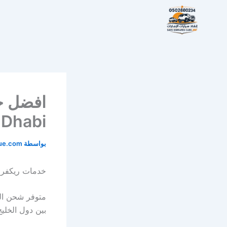
خطي
لى
لمحتوى
 Dhabi
بواسطة
cue.com
خدمات ريكفري 
متوفر شحن الس
بين دول الخليج