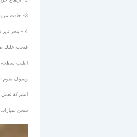
3- حادث مروري متظرر به السيارة يمنع القيادة
4 – بنجر تاير ثقب الاطار وعدم توفر ادوات تغيير البنجر معدات التبديل
فيجب عليك طلب
اطلب سطحة دبي
وسوف تقوم الش
الشركة تعمل عل
شحن سيارات في