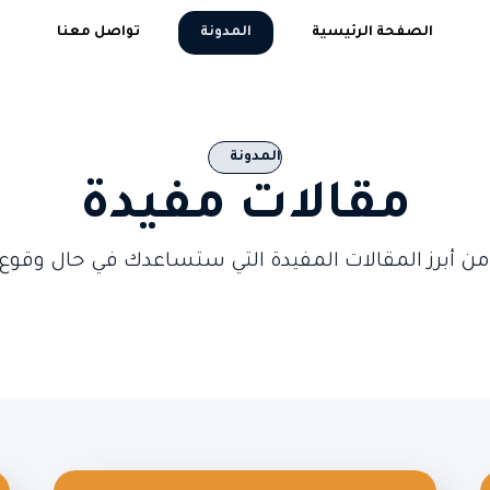
الصفحة الرئيسية
المدونة
تواصل معنا
المدونة
مقالات مفيدة
 أبرز المقالات المفيدة التي ستساعدك في حال وقوع