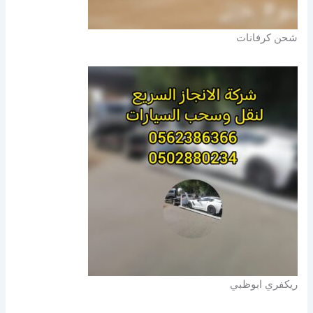
شحن كرفانات
ريكفري ابوظبي