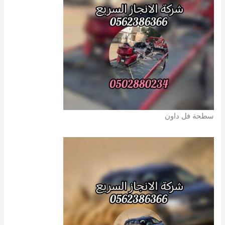
سطحة فل داون