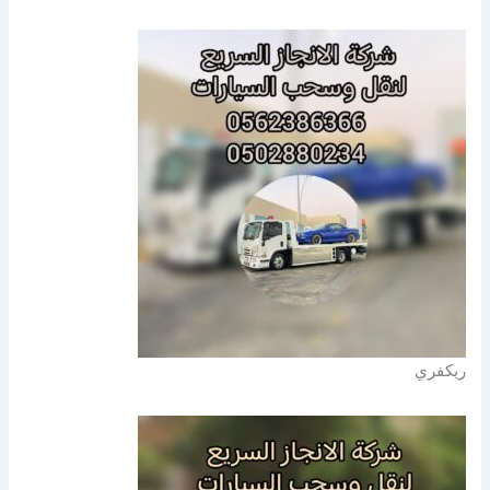
ريكفري