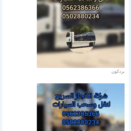
بردكون