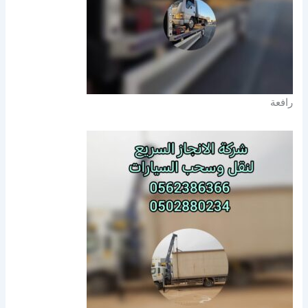
رافعة