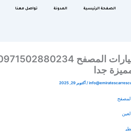
الصفحة الرئيسية
المدونة
تواصل معنا
انقاذ سيارات المصفح 71502880234
ميزة جدا
info@emiratescarres
/
أكتوبر 29, 2025
المصفح
لعين
طر