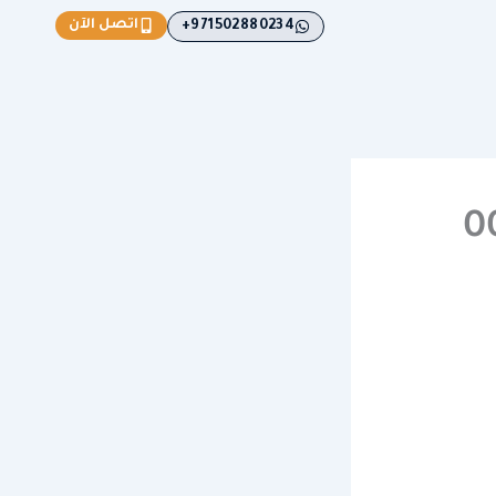
اتصل الآن
971502880234+
009