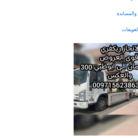
والمساندة
غويفات