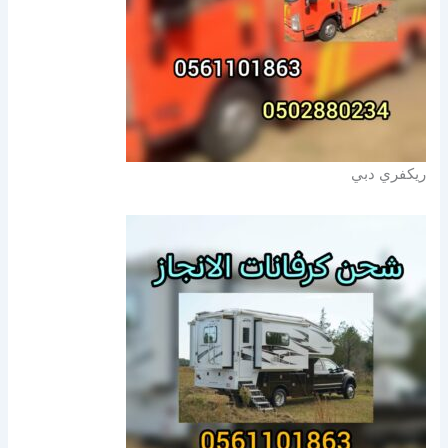
ريكفري دبي