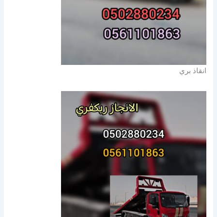
انقاذ بري