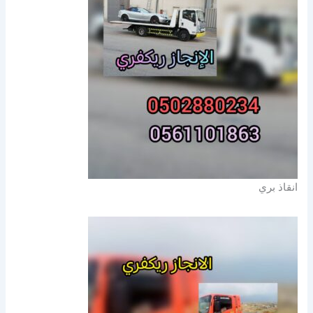
انقاذ بري