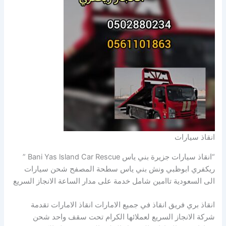
انقاذ سيارات
“انقاذ سيارات جزيرة بني ياس Bani Yas lsland Car Rescue ”
ريكفري ابوظبي ونش بني ياس سطحة المصفح شحن سيارات
الى السعودية تاامين شامل خدمة على مدار الساعة الانجاز السريع
انقاذ بري فريق انقاذ في جميع الامارات انقاذ الامارات تقدمة
شركة الانجاز السريع لعملائها الكرام تحت سقف واحد شحن