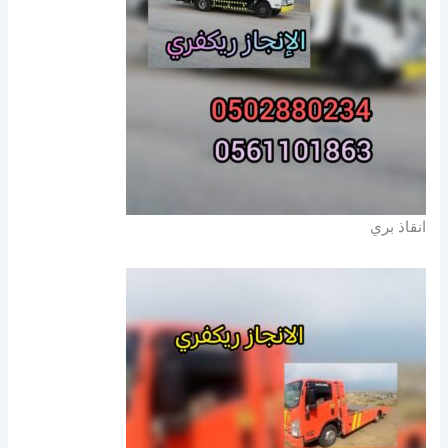
انقاذ بري