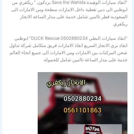
“انقاذ سيارات الوهيدة Save the Wahida بردكون ” ريكفري من
ابوظبي الى دبي تغطية داخل الامارات سطحة ومن الامارات الى
السعودية قطر تاامين شامل خدمة على مدار الساعة الانجاز
ريكفري
“انقاذ سيارات البطي DUCK Rescue 0502880234” ابوظبي
انقاذ بري الانجاز السريع انقاذ الامارات فريق متكامل شركة تداول
شحن المركبات بين الامارات ومن الامارات الى جميع انحاء العالم
خدمة على مدار الساعة تاامين شامل للحمولة