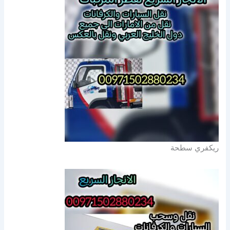
ريكفري سطحة