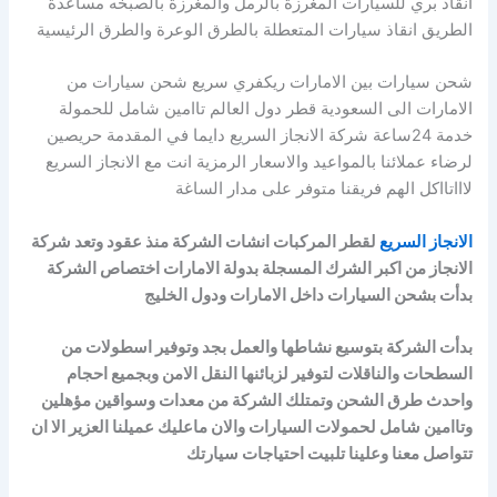
انقاذ بري للسيارات المغرزة بالرمل والمغرزة بالصبخه مساعدة
الطريق انقاذ سيارات المتعطلة بالطرق الوعرة والطرق الرئيسية
شحن سيارات بين الامارات ريكفري سريع شحن سيارات من
الامارات الى السعودية قطر دول العالم تاامين شامل للحمولة
خدمة 24ساعة شركة الانجاز السريع دايما في المقدمة حريصين
لرضاء عملائنا بالمواعيد والاسعار الرمزية انت مع الانجاز السريع
لاااتااكل الهم فريقنا متوفر على مدار الساغة
الانجاز السريع
لقطر المركبات انشات الشركة منذ عقود وتعد شركة
الانجاز من اكبر الشرك المسجلة بدولة الامارات اختصاص الشركة
بدأت بشحن السيارات داخل الامارات ودول الخليج
بدأت الشركة بتوسيع نشاطها والعمل بجد وتوفير اسطولات من
السطحات والناقلات لتوفير لزبائنها النقل الامن وبجميع احجام
واحدث طرق الشحن وتمتلك الشركة من معدات وسواقين مؤهلين
وتاامين شامل لحمولات السيارات والان ماعليك عميلنا العزير الا ان
تتواصل معنا وعلينا تلبيت احتياجات سيارتك