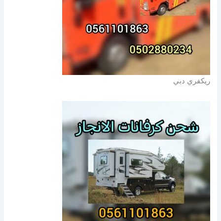
ريكفري دبي