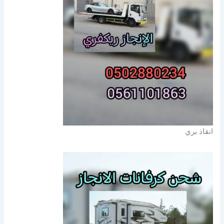
انقاذ بري