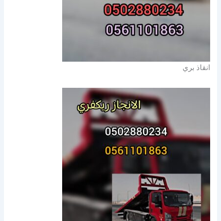
انقاذ بري