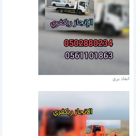
انقاذ بري