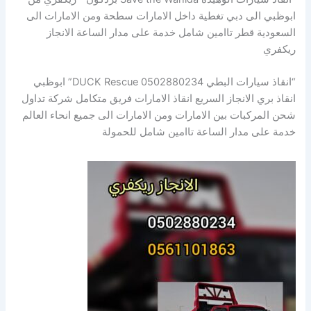
ابوظبي الى دبي تغطية داخل الامارات سطحة ومن الامارات الى
السعودية قطر تاامين شامل خدمة على مدار الساعة الانجاز
ريكفري
“انقاذ سيارات البطي DUCK Rescue 0502880234” ابوظبي
انقاذ بري الانجاز السريع انقاذ الامارات فريق متكامل شركة تداول
شحن المركبات بين الامارات ومن الامارات الى جميع انحاء العالم
خدمة على مدار الساعة تاامين شامل للحمولة