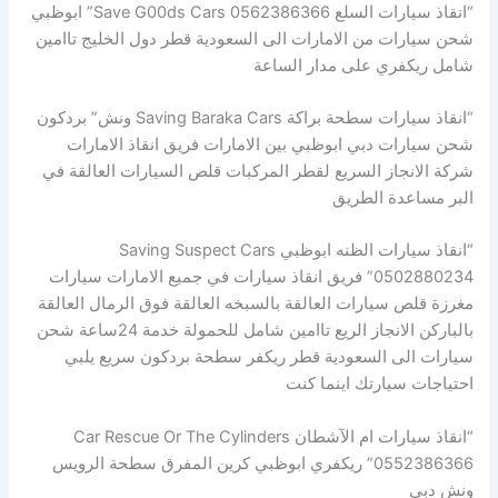
“انقاذ سيارات السلع Save G00ds Cars 0562386366” ابوظبي
شحن سيارات من الامارات الى السعودية قطر دول الخليج تاامين
شامل ريكفري على مدار الساعة
“انقاذ سيارات سطحة براكة Saving Baraka Cars ونش” بردكون
شحن سيارات دبي ابوظبي بين الامارات فريق انقاذ الامارات
شركة الانجاز السريع لقطر المركبات قلص السيارات العالقة في
البر مساعدة الطريق
“انقاذ سيارات الظنه ابوظبي Saving Suspect Cars
0502880234” فريق انقاذ سيارات في جميع الامارات سيارات
مغرزة قلص سيارات العالقة بالسبخه العالقة فوق الرمال العالقة
بالباركن الانجاز الريع تاامين شامل للحمولة خدمة 24ساعة شحن
سيارات الى السعودية قطر ريكفر سطحة بردكون سريع يلبي
احتياجات سيارتك اينما كنت
“انقاذ سيارات ام الآشطان Car Rescue Or The Cylinders
0552386366” ريكفري ابوظبي كرين المفرق سطحة الرويس
ونش دبي