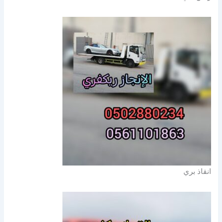
انقاذ بري