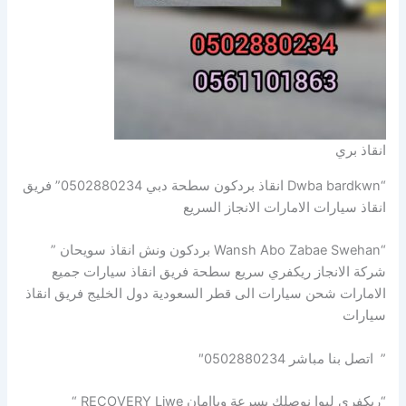
انقاذ بري
“Dwba bardkwn انقاذ بردكون سطحة دبي 0502880234” فريق
انقاذ سيارات الامارات الانجاز السريع
“Wansh Abo Zabae Swehan بردكون ونش انقاذ سويحان ”
شركة الانجاز ريكفري سريع سطحة فريق انقاذ سيارات جميع
الامارات شحن سيارات الى قطر السعودية دول الخليج فريق انقاذ
سيارات
” اتصل بنا مباشر 0502880234″
“ريكفري ليوا نوصلك بسرعة وباامان RECOVERY Liwe “