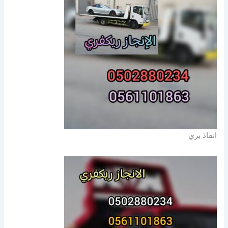
انقاذ بري