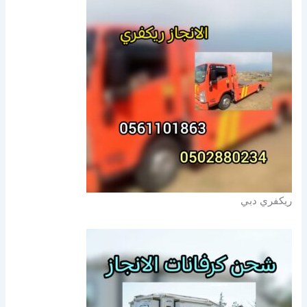
ريكفري دبي