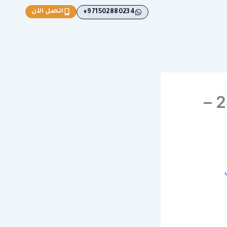
اتصل الآن
971502880234+
”بردكون استرداد انقاذ سيارات النوف 24/7 –