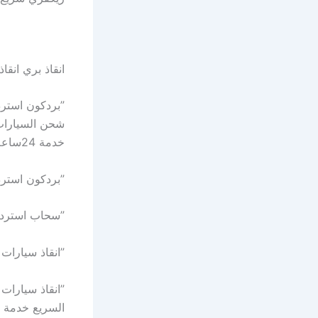
انقاذ بري انقا
شحن السيارات 
خدمة 24ساعة تاامين شامل للحمولة
”بردكون استرداد انقاذ ممت
”سحاب استرداد انقاذ الشارقة 
”انقاذ سيارات المركبات الترفيهية 24/7 
السريع خدمة 