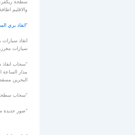
سطحة ريكفري 
والاقليم اظافة خدم
”انقاذ بري المطمرة ابوظبي 
انقاذ سيارات 
سيارات مغرزة 
مدار الساعة ا
البحرين مسق
”سحاب سطحة بردكون ان
“صور جديدة سطحة ريكفري 