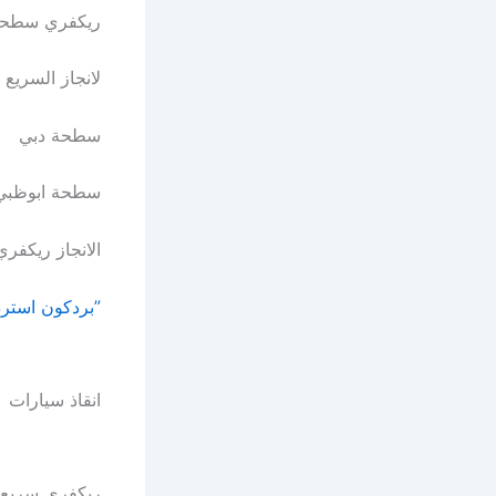
ريكفري سطحة عجما
لانجاز السريع https
سطحة دبي https://
سطحة ابوظبي https
الانجاز ريكفري ttps
”بردكون استردا
انقاذ سيارات
ريكفري سريع