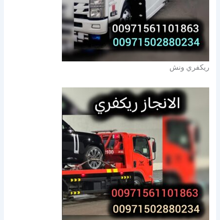
ريكفري ونش