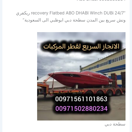
“recovery Flatbed ABO DHABI Winch DUBi 24/7 ريكفري
ونش سريع بين المدن سطحة دبي ابوظبي الى السعودية”
سطحة دبي