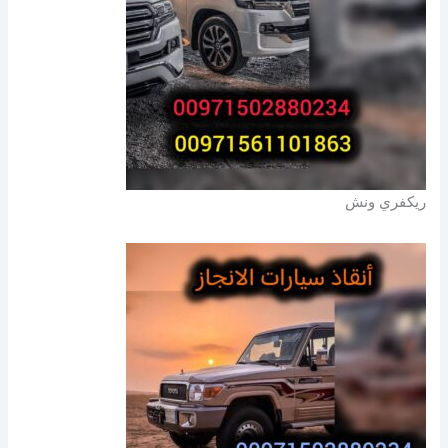
ريكفري ونش