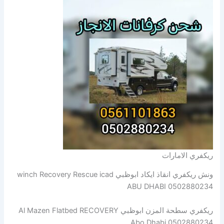
ريكفري الامارات
ونش ريكفري انقاذ ايكاد ابوظبي winch Recovery Rescue icad
ABU DHABI 0502880234
ريكفري سطحة المزن ابوظبي Al Mazen Flatbed RECOVERY
Abo Dhabi 0502880234