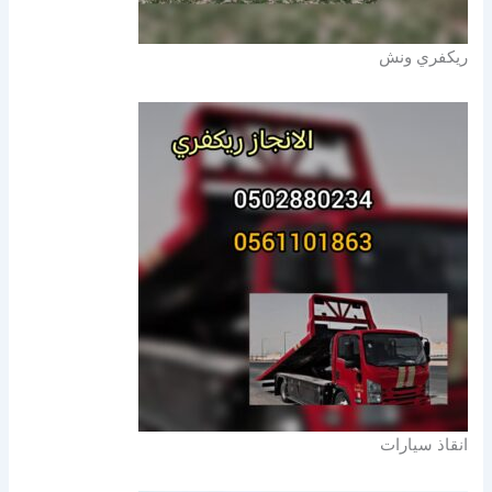
ريكفري ونش
انقاذ سيارات