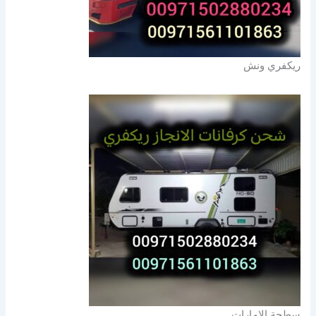
ريكفري ونش
سطحة الامارات