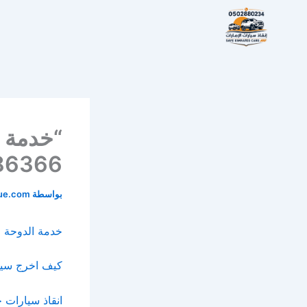
خطي
لى
لمحتوى
6366”
بواسطة
cue.com
خدمة الدوحة 
كيف اخرج سيار
انقاذ سيارات