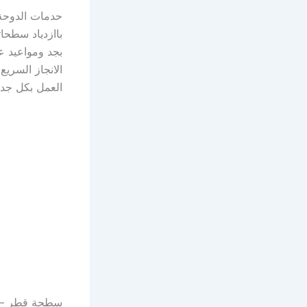
حدمات الدوحة
باازدياد سطحات
بجد ومواعيد عم
الانجاز السري
العمل بكل جد 
سطحة قطر – 00971502880234 – الإنجاز السريع لقطر المركبات y