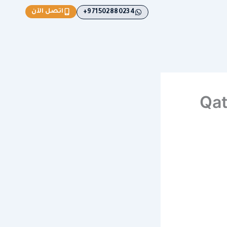
اتصل الآن
971502880234+
Qatar