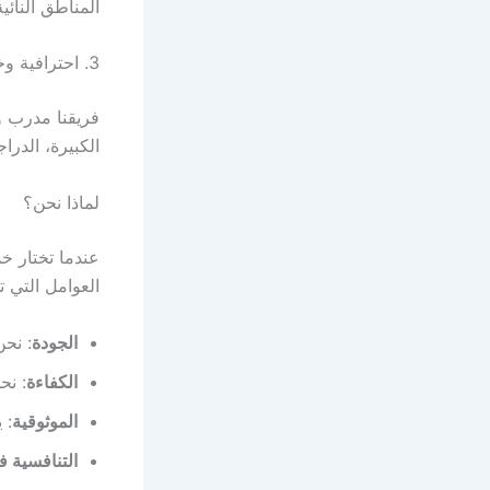
المناطق النائي
3. احترافية وخبرة في التعامل مع جميع أنواع المركبات:
فريقنا مدرب و
الكبيرة، الدرا
لماذا نحن؟
عندما تختار خ
العوامل التي تج
الجودة
: نح
الكفاءة
: نح
الموثوقية
: 
التنافسية ف