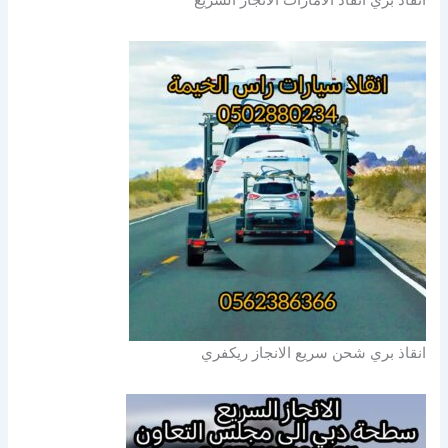
انقاذ بري شحن سريع الانجاز ريكفري