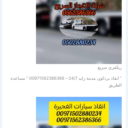
ريكفري سريع
” انقاذ بردكون مدينة زايد 24/7 – 00971562386366 ” مساعدة
الطريق