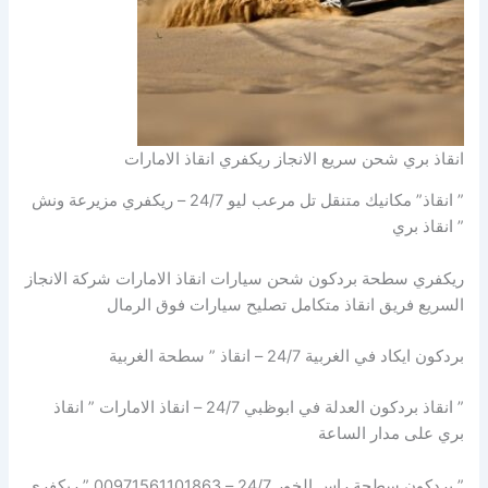
انقاذ بري شحن سريع الانجاز ريكفري انقاذ الامارات
” انقاذ” مكانيك متنقل تل مرعب ليو 24/7 – ريكفري مزيرعة ونش
” انقاذ بري
ريكفري سطحة بردكون شحن سيارات انقاذ الامارات شركة الانجاز
السريع فريق انقاذ متكامل تصليح سيارات فوق الرمال
بردكون ايكاد في الغربية 24/7 – انقاذ ” سطحة الغربية
” انقاذ بردكون العدلة في ابوظبي 24/7 – انقاذ الامارات ” انقاذ
بري على مدار الساعة
” بردكون سطحة راس الخور 24/7 – 00971561101863 ” ريكفري