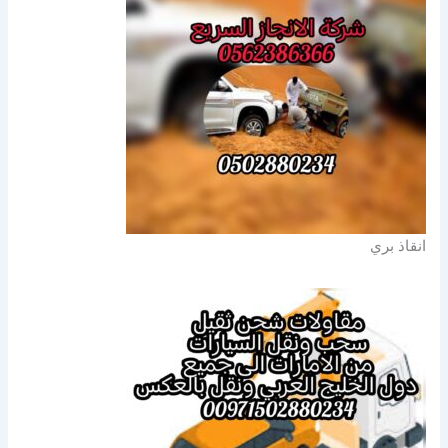
انقاذ بري