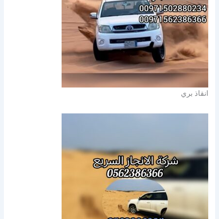
انقاذ بري