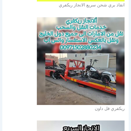
انقاذ بري شحن سريع الانجاز ريكفري
ريكفري فل داون