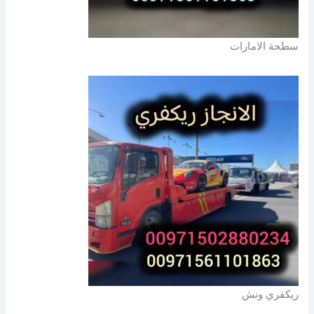
سطحة الامارات
ريكفري ونش