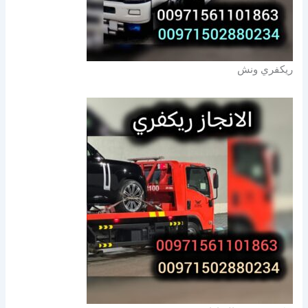
ريكفري ونش