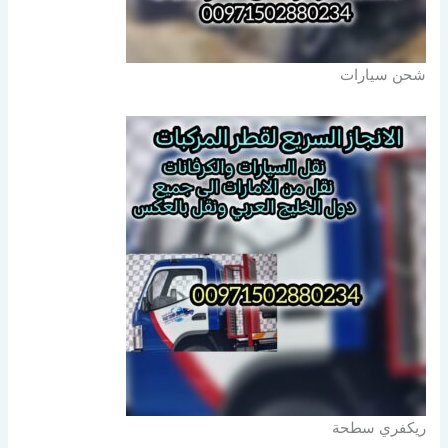
شحن سيارات
ريكفري سطحة