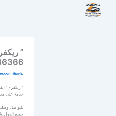
خطي
لى
لمحتوى
1562386366
بواسطة
cue.com
خدمة على مدا
للتواصل وطلب
جميع الدول وا