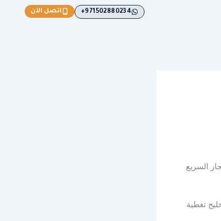
اتصل الآن
971502880234+
قاذ الامارات ” الانجاز السريع
ليج تغطية