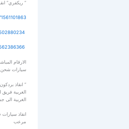
” ريكفري” انقاذ السيارا
71561101863
00971502880234
00971562386366
سيارات شحن س
الغربية فريق 
الغربية الى جم
انقاذ سيارات
مرعب