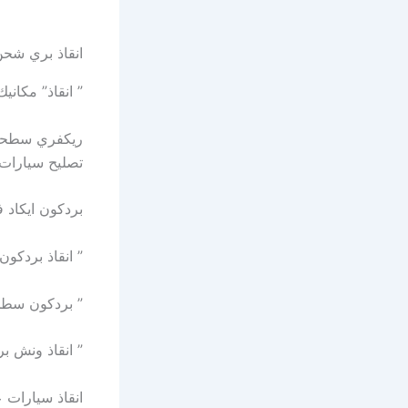
انقاذ بري شحن 
” انقاذ” مكانيك متنقل تل مر
ريكفري سطحة ب
تصليح سيارات
بردكون ايكاد في الغربية 24/7 
” انقاذ بردكون العدلة في ابوظبي /7
” بردكون سطحة راس الخور 24/7 –
” انقاذ ونش بردكو
انقاذ سيارات ع