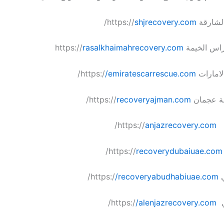
ة https://
shjrecovery.com
/
الخيمة https://
rasalkhaimahrecovery.com
رات https:/
/emiratescarrescue.com
/
ن https://
recoveryajman.com
/
://
anjazrecovery.com
/
/
recoverydubaiuae.com
:/
/recoveryabudhabiuae.com
/
h:/
/alenjazrecovery.com
/