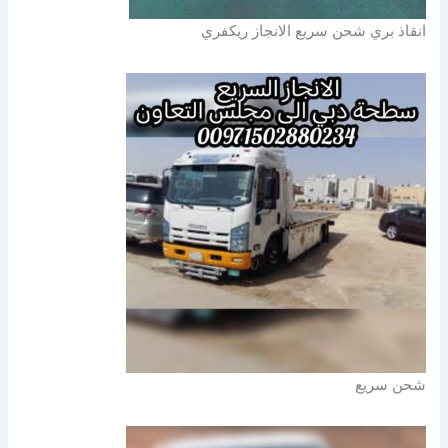
انقاذ بري شحن سريع الانجاز ريكفري
شحن سريع