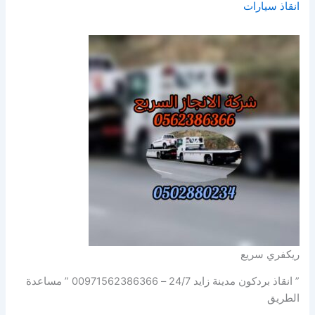
انقاذ سيارات
ريكفري سريع
” انقاذ بردكون مدينة زايد 24/7 – 00971562386366 ” مساعدة
الطريق