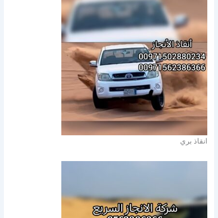
انقاذ بري