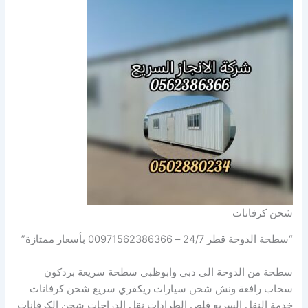
شحن كرفانات
“سطحة الدوحة قطر 24/7 – 00971562386366 بأسعار ممتازة”
سطحة من الدوحة الى دبي وابوظبي سطحة سريعة بردكون
سحاب رافعة ونش شحن سيارات ريكفري سريع شحن كرفانات
خدمة النقل السريع قلص الطرادات نقل الدراجات شحن الكرفانات