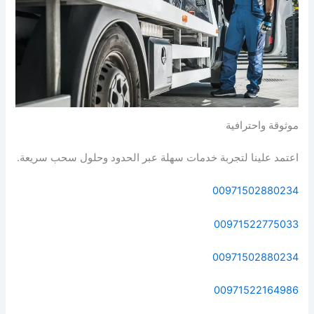
موثوقة واحترافية
اعتمد علينا لتجربة خدمات سهلة عبر الحدود وحلول سحب سريعة.
00971502880234
00971522775033
00971502880234
00971522164986