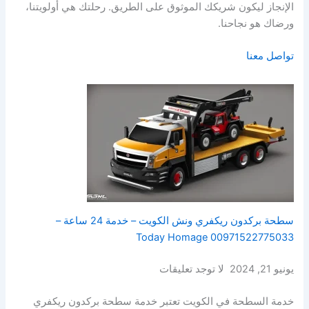
الإنجاز ليكون شريكك الموثوق على الطريق. رحلتك هي أولويتنا،
ورضاك هو نجاحنا.
تواصل معنا
سطحة بركدون ريكفري ونش الكويت – خدمة 24 ساعة –
00971522775033 Today Homage
يونيو 21, 2024 لا توجد تعليقات
خدمة السطحة في الكويت تعتبر خدمة سطحة بركدون ريكفري