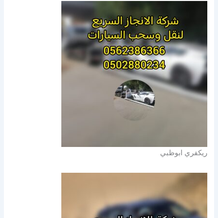
ريكفري ابوظبي