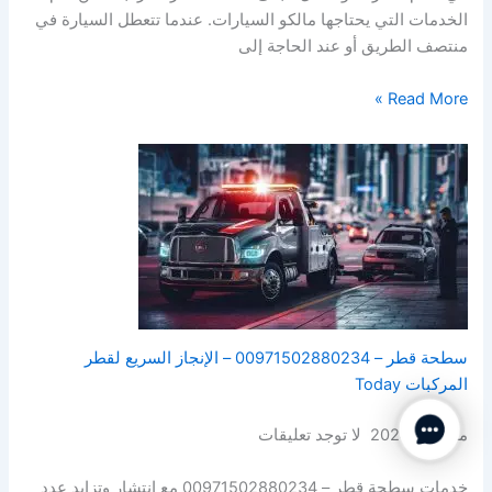
الخدمات التي يحتاجها مالكو السيارات. عندما تتعطل السيارة في
منتصف الطريق أو عند الحاجة إلى
Read More »
سطحة قطر – 00971502880234 – الإنجاز السريع لقطر
المركبات Today
Contact Us
مايو 14, 2024 لا توجد تعليقات
خدمات سطحة قطر – 00971502880234 مع انتشار وتزايد عدد