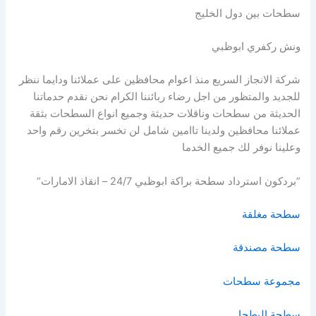
سطحات بين دول الخليج
ونش ركفري ابوظبي
شركة الانجاز السريع منذ اعوام محافظين على عملائنا ودايما ننظر
للجديد والمتظور من اجل رضاء ربائننا الكرام نحن نقدم حدماتنا
الحديثة من سطحات وناقلات حديثة وجميع انواع السطحات بثقة
عملائنا محافظين ولدينا تاامين شامل لن تخسر بتخرين رقم واحد
وعلينا نوفر لك جميع الخدما
”بردكون استرداد سطحة براكة ابوظبي 24/7 – انقاذ الامارات“
سطحة مغلقة
سطحة مصندقة
مجموعة سطحات
سطحة البطحا