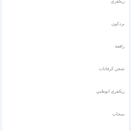
ريكفري
بردكون
رافعة
شحن كرفانات
ريكفري ابوظبي
سحاب