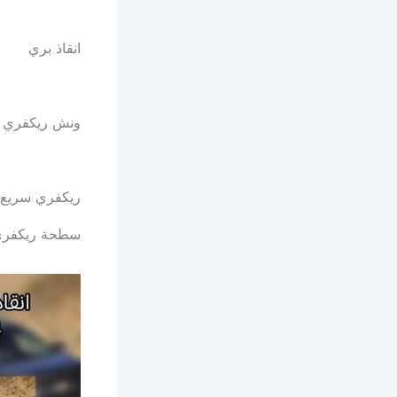
انقاذ بري
ونش ريكفري س
ريكفري سريع 
سطحة ريكفري 