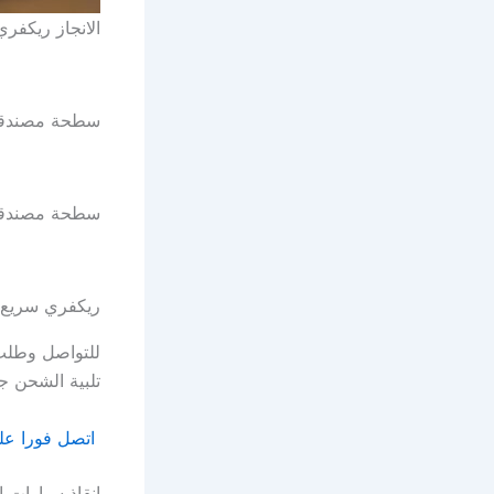
الانجاز ريكفري
سطحة مصندقة
سطحة مصندق
ريكفري سريع 
للتواصل وطلب 
تلبية الشحن ج
اتصل فورا على الر
انقاذ سيارات الشارق