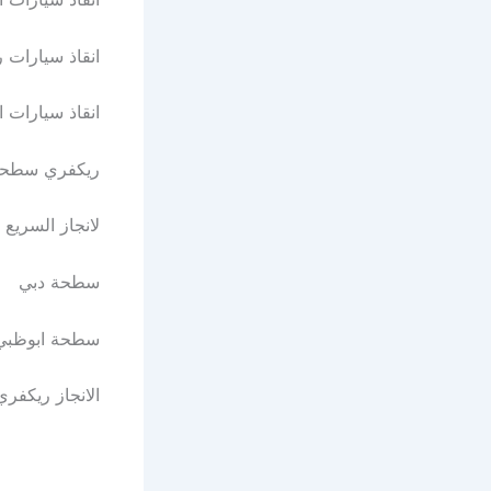
انقاذ سيارات راس 
انقاذ سيارات الاما
ريكفري سطحة عجما
لانجاز السريع https
سطحة دبي https://
سطحة ابوظبي https
الانجاز ريكفري ttps