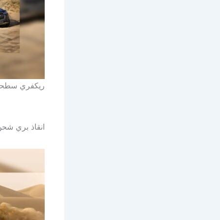
ريكفري سطحة
انقاذ بري شحن