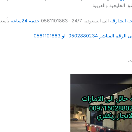
طق الخليجية والعربية
 الشارقة
الى السعودية 24/7 –0561101863
خدمة 24ساعة
بأسعا
باشر 0502880234 او 0561101863
ت