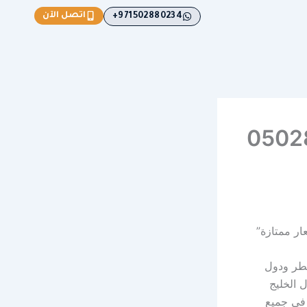
اتصل الآن
971502880234+
24/ –0502880234
قطر ودول
 الخليج
في جميع