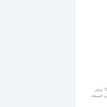
النوف في ابوظبي سطحة ابوظبي Saving Bree Al Nouf in Abu Dhabi” ونش
ي السبخة