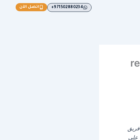
اتصل الآن
971502880234+
reco
ظبي Al Rumaitha Car Rescue Abo Dhabi” فريق
 على