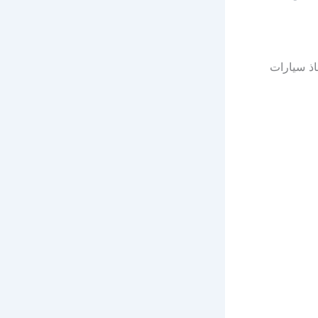
Saving the Marzoom Reser فريق انقاذ سيارات