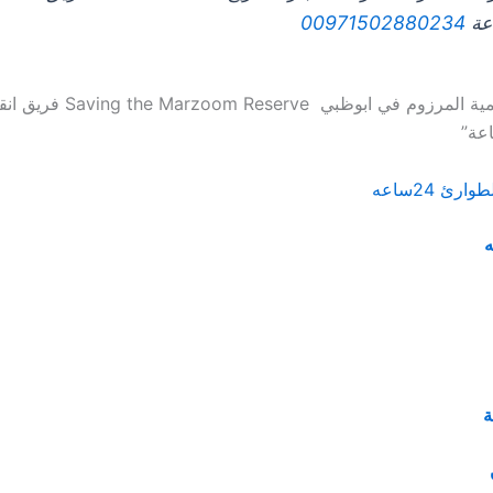
اعة
00971502880234
“انقاذ بري محمية المرزوم في ابوظبي ve
عة”
رئ 24ساعه
ه
ة