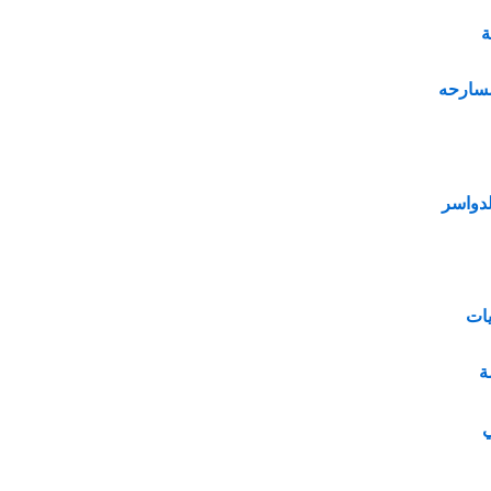
ة
سارحه
دواسر
ات
ة