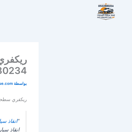
خطي
لى
لمحتوى
80234
بواسطة
cue.com
ريكفري سطحة الرياض h 0502880234
“
انقاذ سي
انقاذ سيا