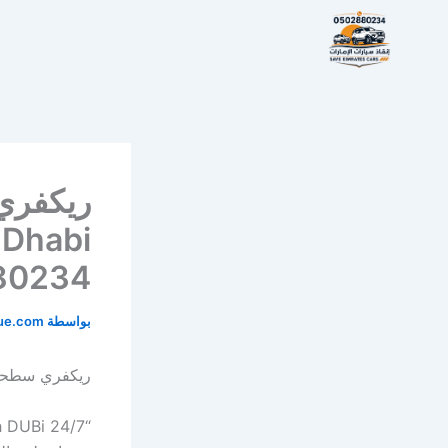
خطي
لى
لمحتوى
 Dhabi
80234
بواسطة
cue.com
ريكفري سطحة المزن ابوظبي 2880234