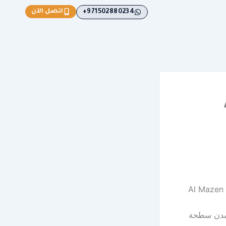
اتصل الآن
971502880234+
A
ش سريع بين المدن سطحة