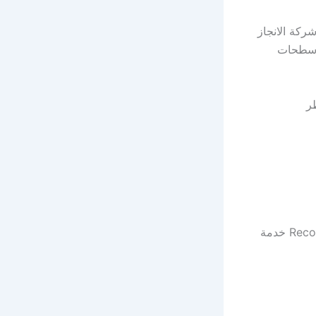
دية قطر شركة الانجاز
 سطحات
قطر
“ريكفري انقاذ ونش سحاب بردكون دبي 00971562386366 Recovery Save Sharjah خدمة