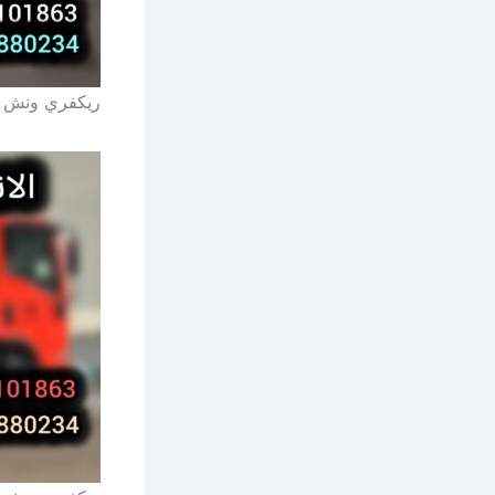
ريكفري ونش