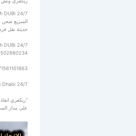
ريكفري ونش ا
السريع شحن س
حديثة نقل فر
1502880234
71561101863
Dhabi 24/7 “
على مدار الساع