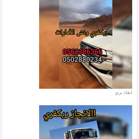
انقاذ بري