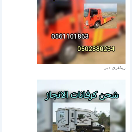
ريكفري دبي