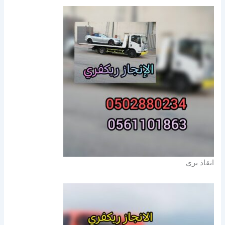
انقاذ بري