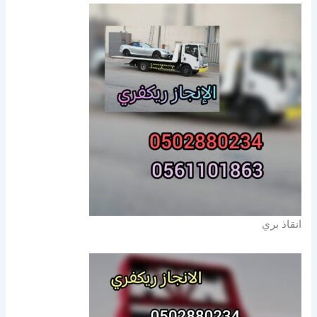
انقاذ بري