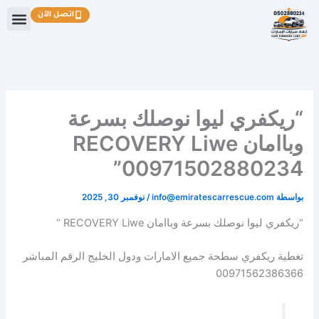
خطي
اتصل الآن
لى
لمحتوى
“ريكفري ليوا نوصلك بسرعة
وباامان RECOVERY Liwe
00971502880234”
بواسطة
info@emiratescarrescue.com
/
نوفمبر 30, 2025
“ريكفري ليوا نوصلك بسرعة وباامان RECOVERY Liwe “
تغطية ريكفري سطحة جميع الامارات ودول الخليج الرقم المباشر
00971562386366