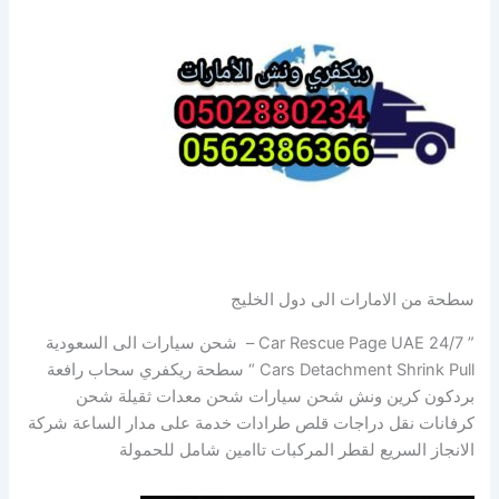
سطحة من الامارات الى دول الخليج
” Car Rescue Page UAE 24/7 – شحن سيارات الى السعودية
Cars Detachment Shrink Pull “ سطحة ريكفري سحاب رافعة
بردكون كرين ونش شحن سيارات شحن معدات ثقيلة شحن
كرفانات نقل دراجات قلص طرادات خدمة على مدار الساعة شركة
الانجاز السريع لقطر المركبات تاامين شامل للحمولة