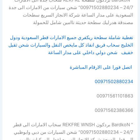
” BardkoN بردكون سطحة REKFRE سحاب جدة الى الامارات
24/7 – 00971502880234“ شحن سيارات من الامارات الى جدة
السعودية على مدار الساعة شركة الانجاز السريع سطحات
مصندقة هدرليك سطحة حديثة تاامين شامل للحمولة
تغطية شاملة سطحة ريكفري جميع الامارات قطر السعودية ودول
الخليج سحاب فريق انقاذ كل مايخص النقل والسيارات شحن ثقيل
خفيف
شحن دولي داخلي على مدار الساعة
اتصل فورا على الارقام المباشرة
00971502880234
00971561101863
00971562386366
” BardkoN بردكون REKFRE WNSH سحاب الامارات الى قطر
24/7 – 00971502880234“ شحن السيارات من دبي وابوظبي
الى قطر الدوحة شركة الانجاز السريع لقطر المركبات تاامين