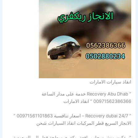
انقاذ سيارات الامارات
” Recovery Abu Dhab خدمة على مدار الساعة
00971562386366 “ انقاذ الامارات
” Recovery dubai 24/7 – اسعار تنافسية 00971561101863 “
الانجاز السريع قطر المركبات انقاذ السيارات شحن
”بردكون ونش سحاب رافعة ريكفري سطحة قطر الى السعودية