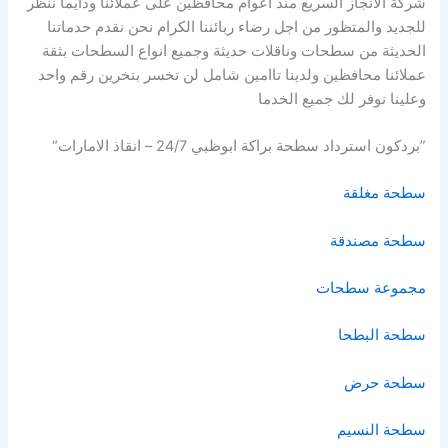
شركة الانجاز السريع منذ اعوام محافظين على عملائنا ودايما ننظر
للجديد والمتظور من اجل رضاء ربائننا الكرام نحن نقدم حدماتنا
الحديثة من سطحات وناقلات حديثة وجميع انواع السطحات بثقة
عملائنا محافظين ولدينا تاامين شامل لن تخسر بتخرين رقم واحد
وعلينا نوفر لك جميع الخدما
”بردكون استرداد سطحة براكة ابوظبي 24/7 – انقاذ الامارات“
سطحة مغلقة
سطحة مصندقة
مجموعة سطحات
سطحة البطحا
سطحة حرض
سطحة النسيم