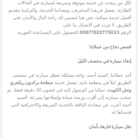
لكل من يبحث عن خدمة موثوقة وسريعة لسيارته في الحالات
الطارئة. بفضل فريقنا المحترف، ومعداتنا الحديثة، والتزامنا بتقديم
أفضل خدمة ممكنة، نحن هنا لنضمن لك راحة البال والأمان على
الطريق. لا تتردد في الاتصال بنا على
الرقم
00971522775033
للحصول على المساعدة الفورية.
قصص نجاح من عملائنا
إنقاذ سيارة في منتصف الليل
أحد عملائنا، السيد أحمد، واجه مشكلة تعطل سيارته في منتصف
الطريق ليلاً في منطقة نائية. بفضل خدمة
سطحة بركدون ريكفري
ونش الكويت
، تمكنا من الوصول إليه في غضون 30 دقيقة فقط. تم
سحب سيارته إلى أقرب ورشة صيانة وإصلاحها بسرعة. السيد
أحمد أعرب عن سعادته البالغة بالخدمة السريعة والاحترافية التي
قدمناها له.
نقل سيارة فارهة بأمان