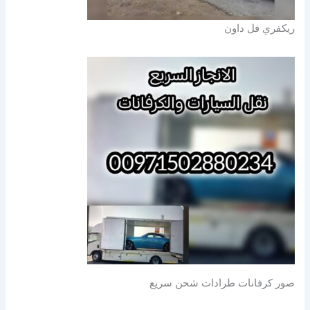
ريكفري فل داون
صور كرفانات طرادات شحن سريع