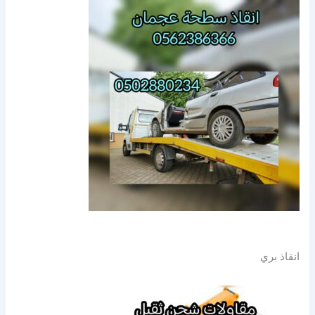
انقاذ بري