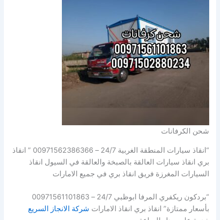
شحن الكرفانات
“انقاذ سيارات المنطقة الغربية 24/7 – 00971562386366 ” انقاذ
بري انقاذ سيارات العالقة بالصبخة والعالقة في السيول انقاذ
السيارات المغرزة فريق انقاذ بري في جميع الامارات
“بردكون ريكفري المرفا ابوظبي 24/7 – 00971561101863
بأسعار ممتازة” انقاذ بري انقاذ الامارات
شركة الانجاز السريع