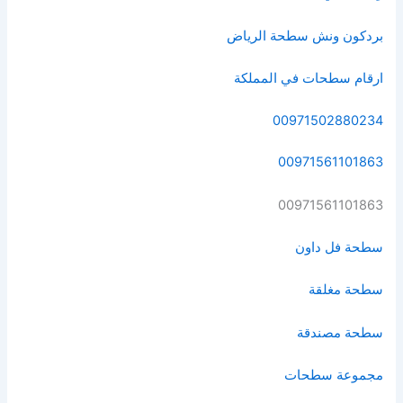
بردكون ونش سطحة الرياض
ارقام سطحات في المملكة
00971502880234
00971561101863
00971561101863
سطحة فل داون
سطحة مغلقة
سطحة مصندقة
مجموعة سطحات