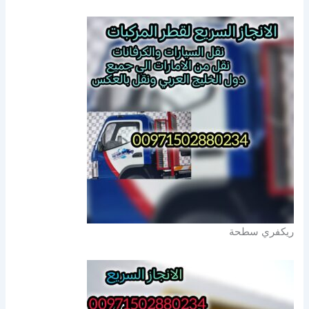
ريكفري سطحة