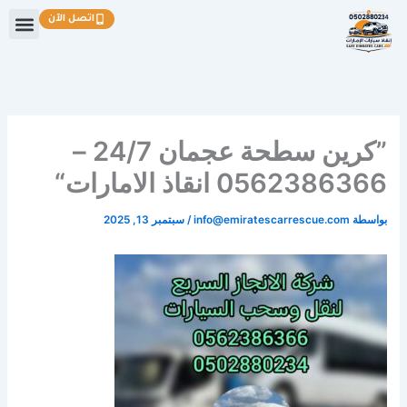
خطي
اتصل الآن
لى
لمحتوى
”كرين سطحة عجمان 24/7 –
0562386366 انقاذ الامارات“
بواسطة
info@emiratescarrescue.com
/
سبتمبر 13, 2025