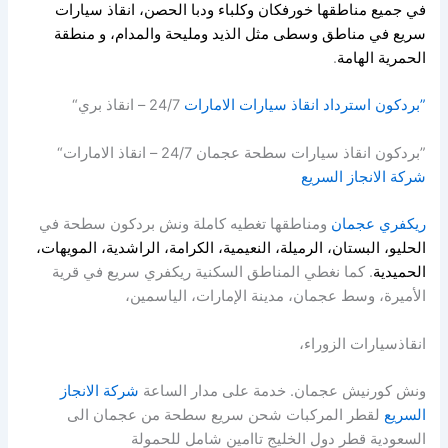
في جميع مناطقها خورفكان وكلباء ودبا الحصن، انقاذ سيارات
سريع في مناطق وسطى مثل الذيد ومليحة والمدام، و منطقة
الحمرية الهامة
.
”بردكون استرداد انقاذ سيارات الامارات
24/7 – انقاذ بري“
”بردكون انقاذ سيارات سطحة عجمان 24/7 – انقاذ الامارات“
شركة الانجاز السريع
ريكفري عجمان
ومناطقها تغطيه كاملة ونش بردكون سطحة في
الحليو، البستان، الرميلة، النعيمية، الكرامة، الراشدية، المويهات،
الحميدية
. كما نغطي المناطق السكنية ريكفري سريع في قرية
الأميرة، وسط عجمان، مدينة الإمارات، الياسمين،
انقاذسيارات الزوراء،
ونش كورنيش عجمان. خدمة على مدار الساعة
شركة الانجاز
السريع
لقطر المركبات شحن سريع سطحة من عجمان الى
السعودية قطر دول الخليج تاامين شامل للحمولة