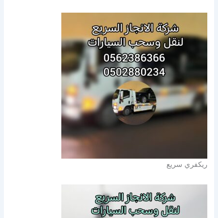
ريكفري سريع