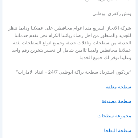
ونش ركفري ابوظبي
شركة الانجاز السريع منذ اعوام محافظين على عملائنا ودايما ننظر
للجديد والمتظور من اجل رضاء ربائننا الكرام نحن نقدم حدماتنا
الحديثة من سطحات وناقلات حديثة وجميع انواع السطحات بثقة
عملائنا محافظين ولدينا تاامين شامل لن تخسر بتخرين رقم واحد
وعلينا نوفر لك جميع الخدما
”بردكون استرداد سطحة براكة ابوظبي 24/7 – انقاذ الامارات“
سطحة مغلقة
سطحة مصندقة
مجموعة سطحات
سطحة البطحا