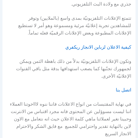
جذري مع ولادة البث التلفزيوني.
تتمتع الإعلانات التلفزيونيّة بمدى واسع (بالملايين) وتوفر
للمشاهدين تجربة إعلانيّة مرئية ومسموعة وهو أمر لا تستطيع
الإعلانات المطبوعة وبعض الإعلانات الرقميّة فعله تماماً.
كيفية الاعلان لزباين الانجاز ريكفري
وتكون الإعلانات التلفزيونيّة بدلاً من ذلك باهظة الثمن ويمكن
لجمهورك تجنّبها كما يصعب استهدافها بدقة مثل باقي القنوات
الإعلانيّة الأخرى.
اتصل بنا
في نهاية المقتبسات من انواع الاعلانات فاننا ننوه لاااخوتنا العملاء
اننا ليست مسوؤلين عن المحتوى فانه مجرد اقتباس من الانترنت
وحبينا نغير لعملائنا ماهي كلمة الاعلان حيث انه نتعامل مع الاون
لاين بالنهاية تقدير واحترامي للجميع مع فايق الشكر والاحترام
الانجاز السريع