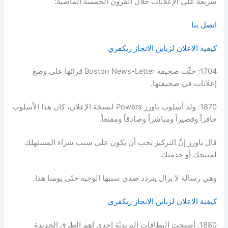
سريعة على الإعلانات خلال القرون الخمسة الماضيّة:
اتصل بنا
كيفية الاعلان لزباين الانجاز ريكفري
1704: حثّت صحيفة Boston News-Letter قرائها على وضع
إعلانات في صحيفتها.
1870: ولد أسلوب باورز Powers لنسخة الإعلان، كان هذا الأسلوب
حافزاً وقصيراً ومباشراً وصادقاً ومقنعاً.
قال باورز إنّ التركيز يجب أن يكون على سبب شراء المستهلك
لمنتجك أو خدمتك.
وهي رسالة لا يزال يتردد صدى سببها الوجيه حتّى يومنا هذا.
كيفية الاعلان لزباين الانجاز ريكفري
1880: أصبحت البطاقات البريديّة إحدى أهم الطرق الجديدة