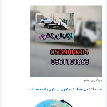
ريكفري ونش
ماهو الاعلان سطحة ريكفري بردكون رافعه سحاب