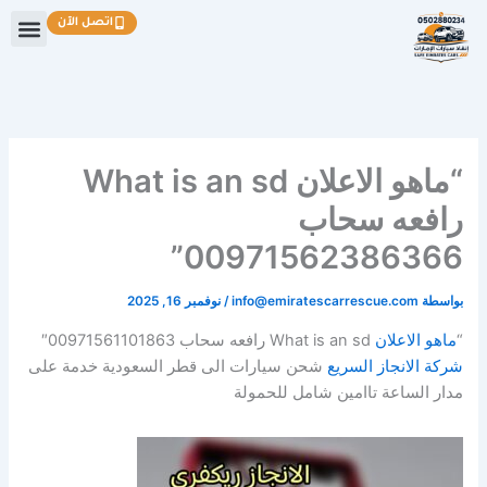
خطي
اتصل الآن
لى
لمحتوى
“ماهو الاعلان What is an sd
رافعه سحاب
00971562386366”
بواسطة
info@emiratescarrescue.com
/
نوفمبر 16, 2025
“
ماهو الاعلان
What is an sd رافعه سحاب 00971561101863″
شركة الانجاز السريع
شحن سيارات الى قطر السعودية خدمة على
مدار الساعة تاامين شامل للحمولة