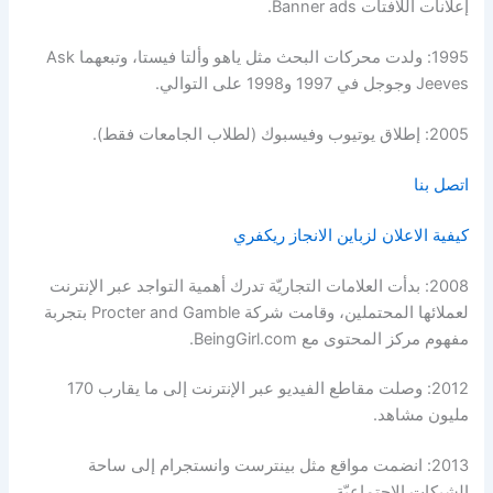
إعلانات اللافتات Banner ads.
1995: ولدت محركات البحث مثل ياهو وألتا فيستا، وتبعهما Ask
Jeeves وجوجل في 1997 و1998 على التوالي.
2005: إطلاق يوتيوب وفيسبوك (لطلاب الجامعات فقط).
اتصل بنا
كيفية الاعلان لزباين الانجاز ريكفري
2008: بدأت العلامات التجاريّة تدرك أهمية التواجد عبر الإنترنت
لعملائها المحتملين، وقامت شركة Procter and Gamble بتجربة
مفهوم مركز المحتوى مع BeingGirl.com.
2012: وصلت مقاطع الفيديو عبر الإنترنت إلى ما يقارب 170
مليون مشاهد.
2013: انضمت مواقع مثل بينترست وانستجرام إلى ساحة
الشبكات الاجتماعيّة.