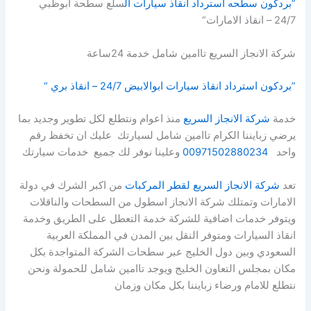
”بردكون سطحه استرداد انقاذ سيارات ال
سلع سطحة ابوظبي
24/7 – انقاذ الامارات“
شركة الانجاز السريع تاامين شامل خدمة 24ساعة
”بردكون استرداد انقاذ سيارات ابوالابيض 24/7 – انقاذ بري “
خدمة
شركة الانجاز السريع
منذ اعوام ونتطلع لكل تطوير وجديد بما
يرضي زبايننا الكرام تاامين شامل لسيارتك عليك ان تخفظ رقم
واحد
00971502880234
وعلينا نوفر لك جميع خدمات سيارتك
تعد
شركة الانجاز السريع لقطر المركبات
من اكبر الشرك في دولة
الامارات وتمتلك شركة الانجاز اسطول من السطحات والناقلات
ويتوفر خدمات اضافية للشركة خدمة التعطل على الطريق وخدمة
انقاذ السيارات ومتوفر النقل بين المدن في المملكة العربية
السعودي وبين دول الخليج عبر سطحات الشركة المتواجدة بكل
مكان بمجلس التعاون الخليج ويوجد تاامين شامل للحمولة ونحن
نتطلع للامام ورضاء زبايننا بكل مكان وزمان