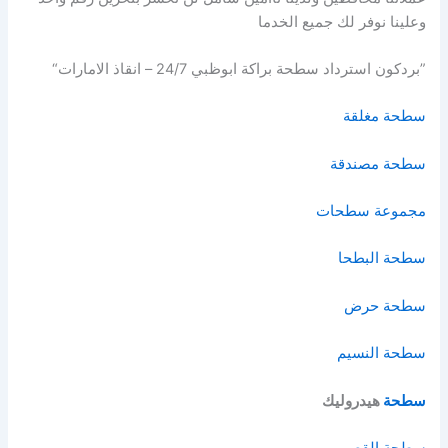
وعلينا نوفر لك جميع الخدما
”بردكون استرداد سطحة براكة ابوظبي 24/7 – انقاذ الامارات“
سطحة مغلقة
سطحة مصندقة
مجموعة سطحات
سطحة البطحا
سطحة حرض
سطحة النسيم
سطحة
هيدروليك
سطحة القصيم