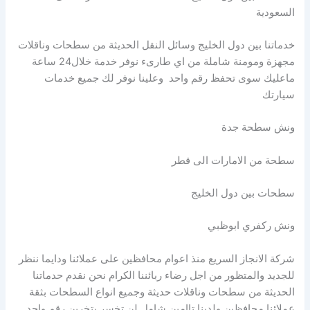
السعودية
خدماتنا بين دول الخليج وسائل النقل الحديثة من سطحات وناقلات
مجهزة ومومنة شاملة من اي طارىء نوفر خدمة خلال24 ساعة
ماعليك سوى تحفظ رقم واحد وعلينا نوفر لك جميع خدمات
سيارتك
ونش سطحة جدة
سطحة من الامارات الى قطر
سطحات بين دول الخليج
ونش ركفري ابوظبي
شركة الانجاز السريع منذ اعوام محافظين على عملائنا ودايما ننظر
للجديد والمتظور من اجل رضاء ربائننا الكرام نحن نقدم حدماتنا
الحديثة من سطحات وناقلات حديثة وجميع انواع السطحات بثقة
عملائنا محافظين ولدينا تاامين شامل لن تخسر بتخرين رقم واحد