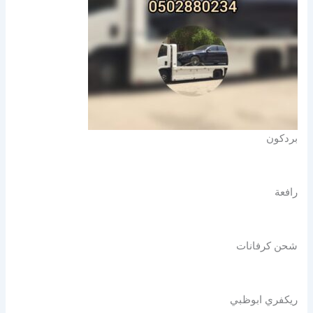
بردكون
رافعة
شحن كرفانات
ريكفري ابوظبي