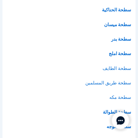
سطحة الحناكية
سطحة ميسان
سطحة بدر
سطحة املج
سطحة الطايف
سطحة طريق المسلمين
سطحة مكه
سطحة الطوالة
Contact Us
سطحة الوجه