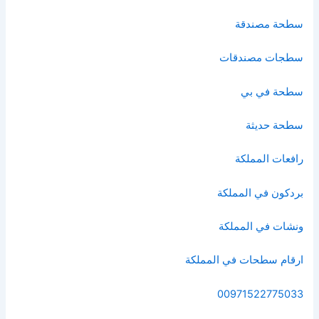
سطحة مصندقة
سطجات مصندقات
سطحة في بي
سطحة حديثة
رافعات المملكة
بردكون في المملكة
ونشات في المملكة
ارقام سطحات في المملكة
00971522775033