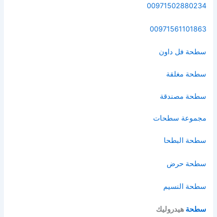
00971502880234
00971561101863
سطحة فل داون
سطحة مغلقة
سطحة مصندقة
مجموعة سطحات
سطحة البطحا
سطحة حرض
سطحة النسيم
سطحة
هيدروليك