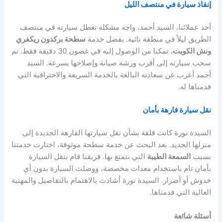
إنقاذ سيارة في منتصف الليل
أحد عملائنا، السيد أحمد، واجه مشكلة تعطل سيارته في منتصف
الطريق ليلاً في منطقة نائية. بفضل خدمة
سطحة بركدون ريكفري
ونش الكويت
، تمكنا من الوصول إليه في غضون 30 دقيقة فقط. تم
سحب سيارته إلى أقرب ورشة صيانة وإصلاحها بسرعة. السيد
أحمد أعرب عن سعادته البالغة بالخدمة السريعة والاحترافية التي
قدمناها له.
نقل سيارة فارهة بأمان
السيدة نورة كانت قلقة بشأن نقل سيارتها الفارهة الجديدة إلى
منزلها الجديد. بعد البحث عن خدمة سطحة موثوقة، اختارت خدمتنا
بسبب
السمعة الطيبة
التي نتمتع بها. فريقنا قام بنقل السيارة
بأمان تام باستخدام معدات مخصصة، ووصلت السيارة بدون أي
خدوش أو أضرار. السيدة نورة أشادت بالاهتمام بالتفاصيل والمهنية
العالية التي قدمناها.
أسئلة شائعة