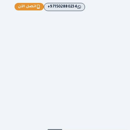
اتصل الآن
971502880234+