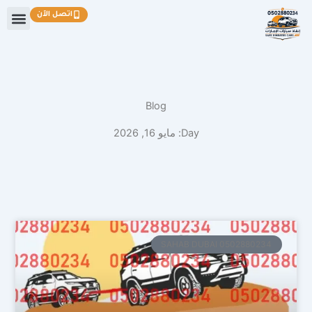
خطي
اتصل الآن
لى
لمحتوى
Blog
Day: مايو 16, 2026
SAHAB DUBAI 0502880234