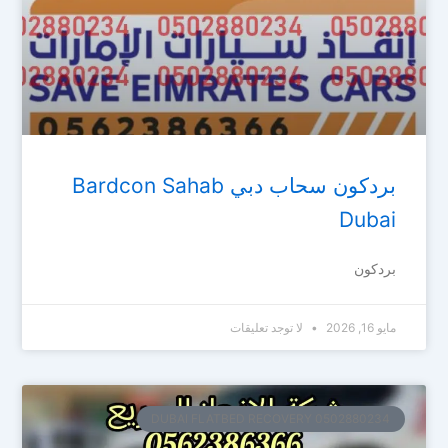
بردكون سحاب دبي Bardcon Sahab
Dubai
بردكون
مايو 16, 2026
لا توجد تعليقات
DUBAI FLATBED RECOVERY 0502880234