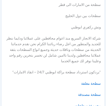
سطحة من الامارات الى قطر
سطحات بين دول الخليج
ونش ركفري ابوظبي
شركة الانجاز السريع منذ اعوام محافظين على عملائنا ودايما ننظر
للجديد والمتظور من اجل رضاء ربائننا الكرام نحن نقدم حدماتنا
الحديثة من سطحات وناقلات حديثة وجميع انواع السطحات بثقة
عملائنا محافظين ولدينا تاامين شامل لن تخسر بتخرين رقم واحد
وعلينا نوفر لك جميع الخدما
”بردكون استرداد سطحة براكة ابوظبي 24/7 – انقاذ الامارات“
سطحة مغلقة
سطحة مصندقة
مجموعة سطحات