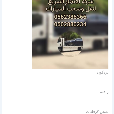
بردكون
رافعة
شحن كرفانات