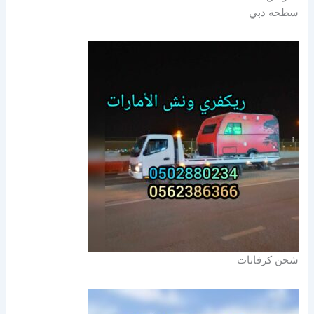
سطحة دبي
شحن كرفانات